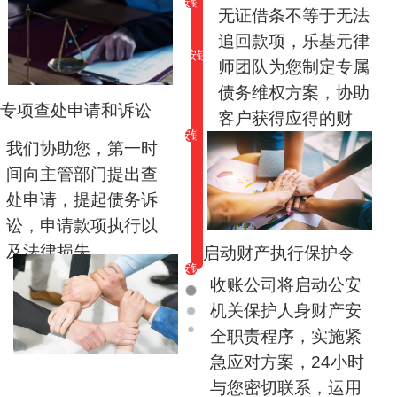
按钮
无证借条不等于无法
追回款项，乐基元律
按钮
师团队为您制定专属
债务维权方案，协助
专项查处申请和诉讼
客户获得应得的财
按钮
务。
我们协助您，第一时
间向主管部门提出查
处申请，提起债务诉
讼，申请款项执行以
及法律损失。
启动财产执行保护令
按钮
收账公司将启动公安
机关保护人身财产安
全职责程序，实施紧
急应对方案，24小时
与您密切联系，运用