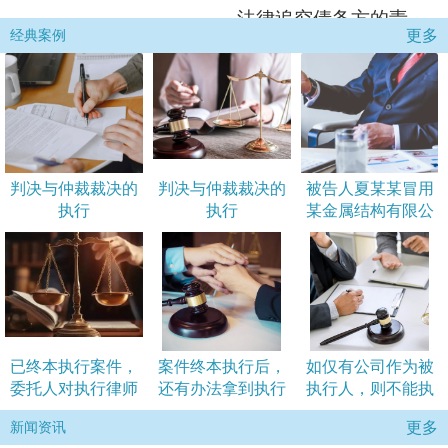
法律追究债务方的责
更多
经典案例
任。
判决与仲裁裁决的
判决与仲裁裁决的
被告人夏某某冒用
执行
执行
某金属结构有限公
司的名义
已终本执行案件，
案件终本执行后，
如仅有公司作为被
委托人对执行律师
还有办法拿到执行
执行人，则不能执
的期望是
款吗？
行公司“
更多
新闻资讯