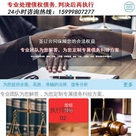
更多
为您提供全面、高效、准确的法律、债务分析
专业团队为您解答，为您定制专属债务纠纷方案。
按钮
执行回款
按钮
02