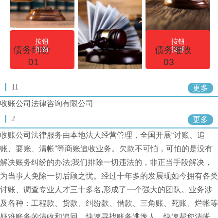
按钮
按钮
债务纠纷
债务催收
按钮
按钮
01
03
11
更多
收账公司法律咨询有限公司
2
更多
收账公司法律服务由本地法人经营管理，全国开展“讨账、追
账、要账、清帐”等商账追收业务。欠款不可怕，可怕的是没有
解决账务纠纷的办法;我们排除一切违法的，非正当手段解决，
为当事人免除一切后顾之忧。经过十年多的发展现如今拥有各类
讨账、调查专业人才三十多名,形成了一个强大的团队。业务涉
及各种：工程款、货款、纠纷款、借款、三角账、死账、烂帐等
疑难账务的清收和追回。快速寻找账务逃逸人，快速帮您清帐。