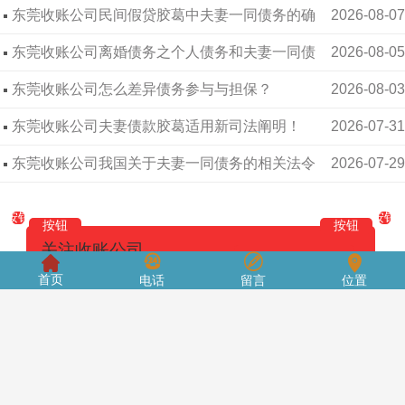
东莞收账公司​民间假贷胶葛中夫妻一同债务的确
2026-08-07
认
东莞收账公司​离婚债务之个人债务和夫妻一同债
2026-08-05
务如何差异？
东莞收账公司​怎么差异债务参与与担保？
2026-08-03
东莞收账公司​夫妻债款胶葛适用新司法阐明！
2026-07-31
东莞收账公司​我国关于夫妻一同债务的相关法令
2026-07-29
规矩
按钮
按钮
按钮
按钮
关注收账公司
首页
电话
留言
位置
专业团队为您解答，为
按钮
按钮
您定制专属债务纠纷方
案，24小时为您提供全
面、高效、准确的法
律、债务分析
按钮
按钮
按钮