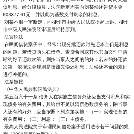
议利息。经分段核算，法院断定周某向刘某偿还告贷本金
903877.61元，并以此为基数支付剩余的利息。
刘某不服一审断定，向柳州市中级人民法院提起上诉。柳州
市中级人民法院经审理后维持原判。
法官说法
在民间借贷案子中，经常出现分批还款时先还本金仍是利息
的问题。若借贷两头在借单、告贷合同或其他书面文件中清
晰约好了还款次第，则按当事人之间的约好；若未约好还款
次第，依据法令规则是按照先偿还利息，后偿还本金的规则
进行冲抵的。
法条链接
《中华人民共和国民法典》
第五百六十一条 债务人在实施主债务外还应当支付利息和实
现债务的有关费用，其给付不足以清偿悉数债务的，除当事
人还有约好外，应当按照下列次第实施：（一）实现债务的
有关费用；（二）利息；（三）主债务。
最高人民法院关于审理民间借贷案子适用法令若干问题的规
则（2020年第2次批改）》