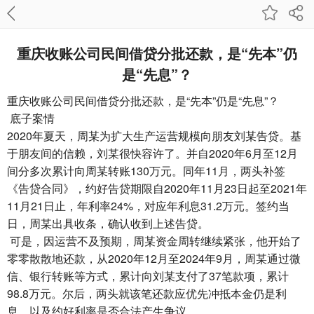
重庆收账公司​民间借贷分批还款，是“先本”仍
是“先息”？
重庆收账公司
民间借贷分批还款，是“先本”仍是“先息”？
底子案情
2020年夏天，周某为扩大生产运营规模向朋友刘某告贷。基
于朋友间的信赖，刘某很快容许了。并自2020年6月至12月
间分多次累计向周某转账130万元。同年11月，两头补签
《告贷合同》，约好告贷期限自2020年11月23日起至2021年
11月21日止，年利率24%，对应年利息31.2万元。签约当
日，周某出具收条，确认收到上述告贷。
可是，因运营不及预期，周某资金周转继续紧张，他开始了
零零散散地还款，从2020年12月至2024年9月，周某通过微
信、银行转账等方式，累计向刘某支付了37笔款项，累计
98.8万元。尔后，两头就该笔还款应优先冲抵本金仍是利
息、以及约好利率是否合法产生争议。