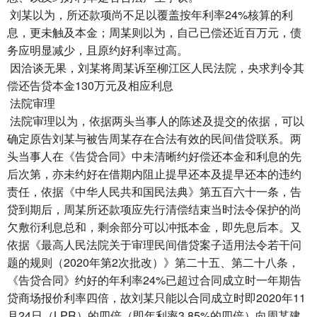
刘某以为，所还款项尚不足以覆盖按年利率24%核算的利
息，更未触及本金；周某则以为，自己已偿还近百万元，债
务应明显减少，且原约好利率过高。
因洽谈无果，刘某将周某诉至柳江区人民法院，央求判令其
偿还告贷本金130万元及相应利息
法院审理
法院审理以为，依据两头当事人的陈述及提交的依据，可以
确定原告刘某与被告周某存在合法有效的民间借贷联系。两
头当事人在《告贷合同》中未清晰约好偿还本金和利息的先
后次第，亦未约好在借期内阻止提早还本及提早还本的违约
责任，依据《中华人民共和国民法典》第五百六十一条，告
贷到期后，周某所还款项应先行清偿结束当时法令保护的尚
欠敷衍利息总和，剩余部分可以冲抵本金，即先息后本。又
依据《最高人民法院关于审理民间借贷案子适用法令若干问
题的规则（2020年第2次批改）》第二十五、第二十八条，
《告贷合同》约好的年利率24%已超过合同成立时一年期告
贷商场报价利率四倍，故刘某只能以合同成立时即2020年11
月24日（LPR）的四倍（即年利率3.85%的四倍）向周某建